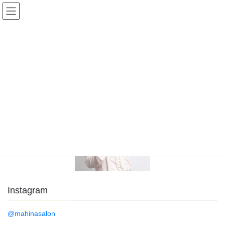
コ
ナ
ン
ビ
テ
ゲ
ン
ー
名称未設定のデザイン-4
ツ
シ
へ
ョ
ス
ン
HOME
menu
BODYメニュー筋膜リリース
名称未設定のデザイン-4
キ
に
ッ
移
プ
動
Instagram
@mahinasalon